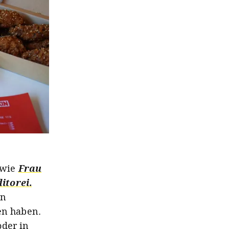
 wie
Frau
itorei
.
en
en haben.
oder in