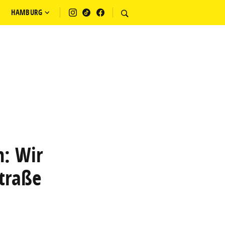
HAMBURG
n: Wir
traße