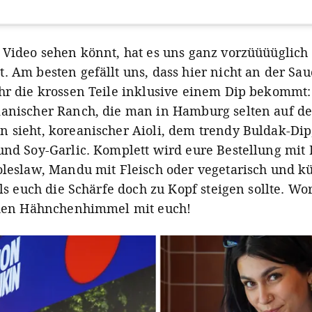
 Video sehen könnt, hat es uns ganz vorzüüüüglich
View this post on Instagram
. Am besten gefällt uns, dass hier nicht an der Sau
hr die krossen Teile inklusive einem Dip bekommt
anischer Ranch, die man in Hamburg selten auf d
 sieht, koreanischer Aioli, dem trendy Buldak-Dip
und Soy-Garlic. Komplett wird eure Bestellung mit 
oleslaw, Mandu mit Fleisch oder vegetarisch und 
lls euch die Schärfe doch zu Kopf steigen sollte. Wo
 den Hähnchenhimmel mit euch!
A post shared by Mit Vergnügen Hamburg (@mitvergnuegenhh)