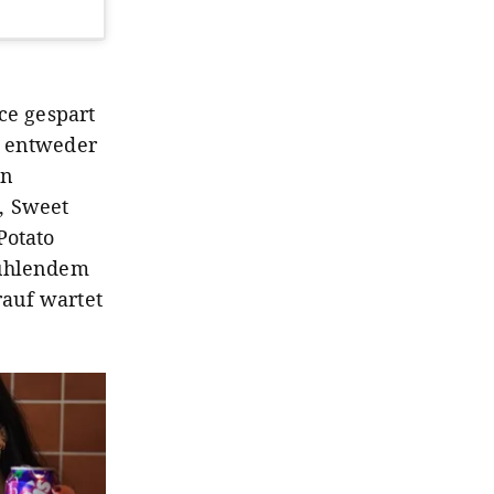
ce gespart
: entweder
en
, Sweet
Potato
kühlendem
rauf wartet