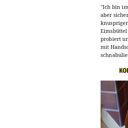
"Ich bin i
aber siche
knusprigem
Eimsbüttel
probiert u
mit Handsc
schnabulie
KO