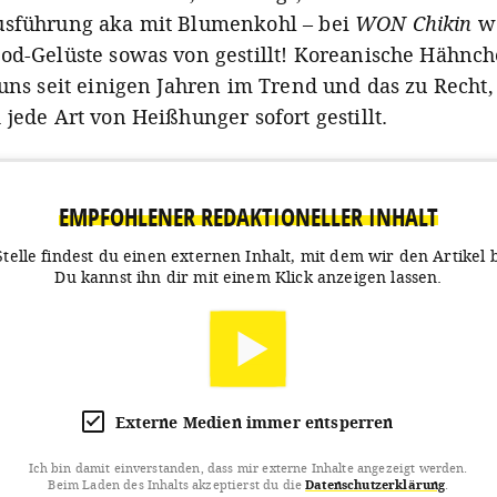
usführung aka mit Blumenkohl – bei
WON Chikin
we
od-Gelüste sowas von gestillt! Koreanische Hähnch
 uns seit einigen Jahren im Trend und das zu Recht
 jede Art von Heißhunger sofort gestillt.
EMPFOHLENER REDAKTIONELLER INHALT
Stelle findest du einen externen Inhalt, mit dem wir den Artikel 
Du kannst ihn dir mit einem Klick anzeigen lassen.
Externe Medien immer entsperren
Ich bin damit einverstanden, dass mir externe Inhalte angezeigt werden.
Beim Laden des Inhalts akzeptierst du die
Datenschutzerklärung
.