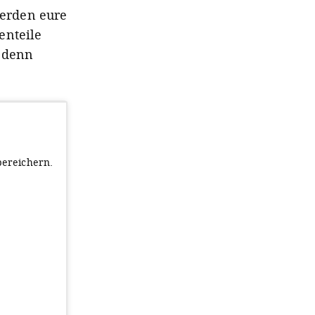
rden eure
enteile
, denn
bereichern.