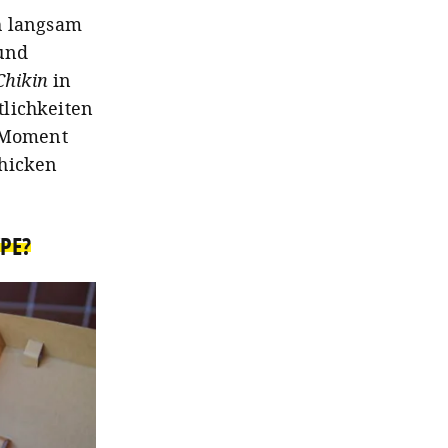
h langsam
 und
hikin
in
tlichkeiten
m Moment
Chicken
PE?