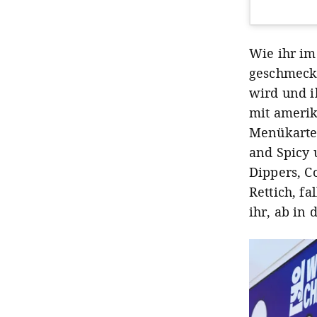
Wie ihr im
geschmeckt
wird und i
mit amerik
Menükarten
and Spicy 
Dippers, C
Rettich, fa
ihr, ab in