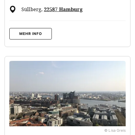
Süllberg
,
22587 Hamburg
MEHR INFO
© Lisa Greis