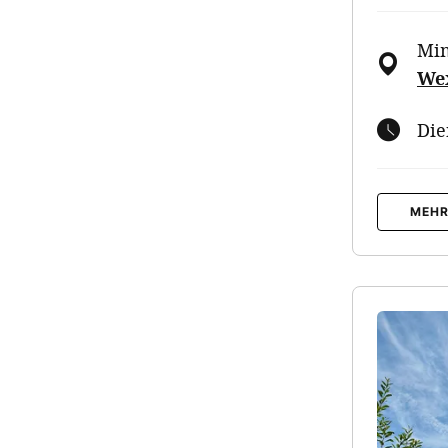
Mim
We
Die
MEHR