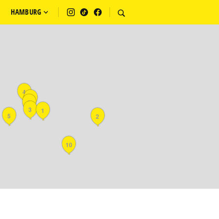
HAMBURG
4
8
9
3
1
5
2
10