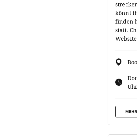
strecke
könnt i
finden 
statt. C
Website
Boo
Don
Uhr
MEHR