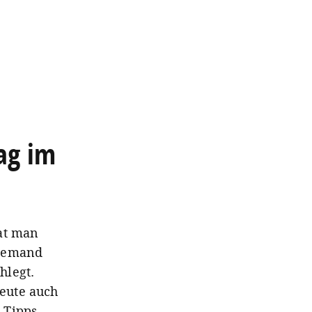
ag im
hat man
niemand
hlegt.
eute auch
 Tipps,