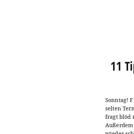
11 T
Sonntag! F
selten Ter
fragt blöd
Außerdem i
wieder sch