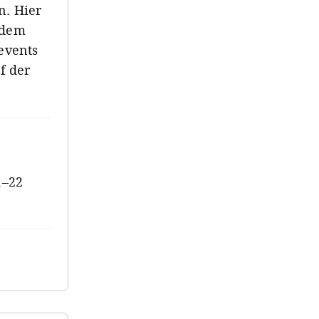
n. Hier
rdem
events
f der
1–22