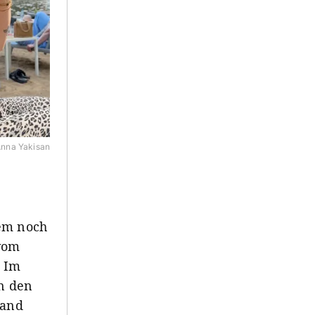
nna Yakisan
dem noch
vom
. Im
in den
Sand