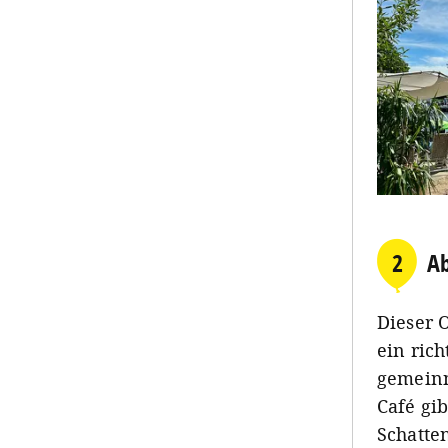
2
Ab
Dieser 
ein ric
gemein
Café gib
Schatte