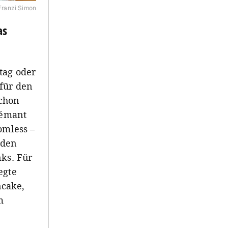
Franzi Simon
as
tag oder
afür den
chon
rémant
omless –
r den
nks. Für
egte
ncake,
m