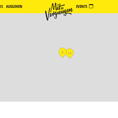
IS
AUSGEHEN
EVENTS
7
11