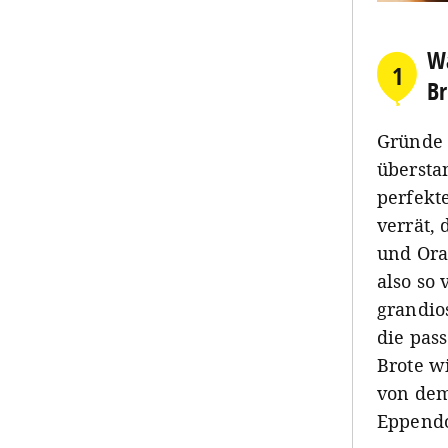
Wa
1
Br
Gründe 
übersta
perfekt
verrät,
und Ora
also so 
grandio
die pas
Brote w
von dem
Eppendo