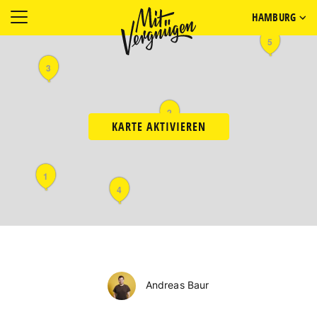
HAMBURG
5
3
2
KARTE AKTIVIEREN
1
4
Andreas Baur