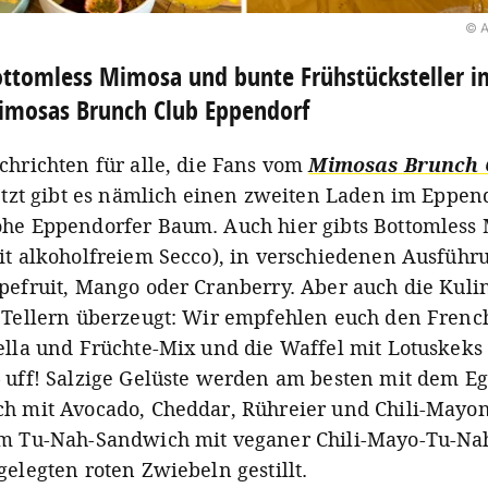
© A
ttomless Mimosa und bunte Frühstücksteller i
imosas Brunch Club Eppendorf
chrichten für alle, die Fans vom
Mimosas Brunch 
jetzt gibt es nämlich einen zweiten Laden im Eppen
he Eppendorfer Baum. Auch hier gibts Bottomless
it alkoholfreiem Secco), in verschiedenen Ausfüh
pefruit, Mango oder Cranberry. Aber auch die Kuli
 Tellern überzeugt: Wir empfehlen euch den Frenc
ella und Früchte-Mix und die Waffel mit Lotuskeks
 uff! Salzige Gelüste werden am besten mit dem E
h mit Avocado, Cheddar, Rühreier und Chili-Mayo
m Tu-Nah-Sandwich mit veganer Chili-Mayo-Tu-N
elegten roten Zwiebeln gestillt.