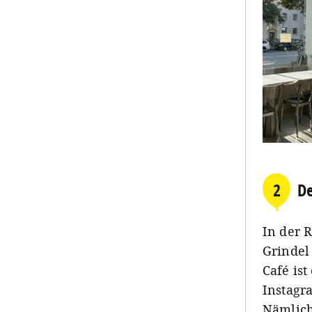
2
De
In der 
Grindel
Café is
Instagr
Nämlich