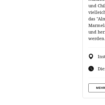
und Chi
vielleic
das "Al
Marmela
und her
werden.
Ins
Die
MEHR