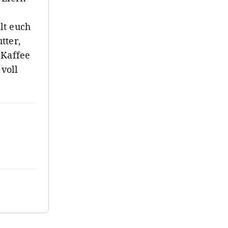
s
llt euch
tter,
 Kaffee
voll