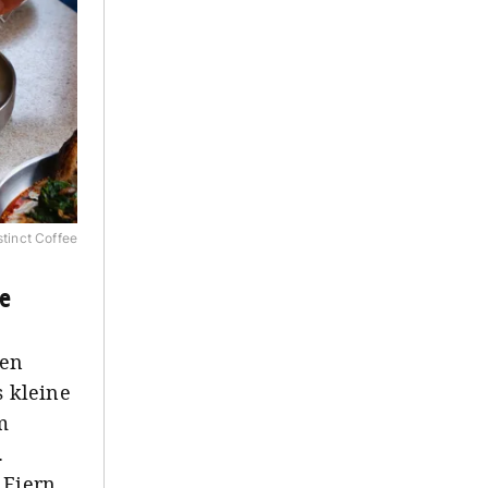
nstinct Coffee
ee
hen
s kleine
m
.
 Eiern