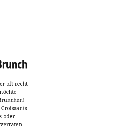
Brunch
r oft recht
 möchte
 Brunchen!
 Croissants
s oder
 verraten