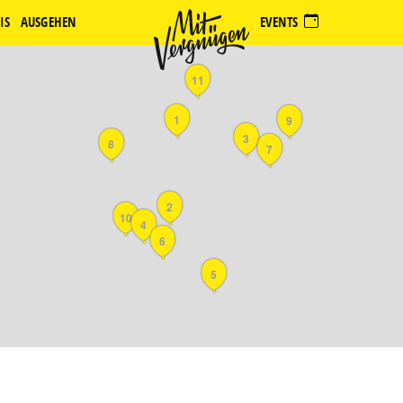
IS
AUSGEHEN
EVENTS
11
1
9
3
8
7
2
10
4
6
5