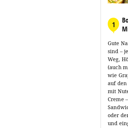
Bo
1
M
Gute Na
sind – 
Weg, Hö
(auch m
wie Gra
auf den
mit Nut
Creme –
Sandwic
oder de
und eing