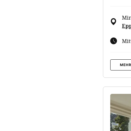
Mim
Ep
Mit
MEHR