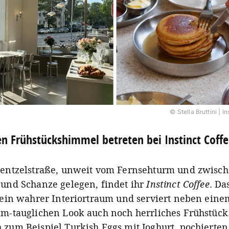
© Stella Bruttini | I
n Frühstückshimmel betreten bei Instinct Coff
Rentzelstraße, unweit vom Fernsehturm und zwisc
 und Schanze gelegen, findet ihr
Instinct Coffee
. Da
t ein wahrer Interiortraum und serviert neben eine
am-tauglichen Look auch noch herrliches Frühstück
 zum Beispiel Turkish Eggs mit Joghurt, pochierten