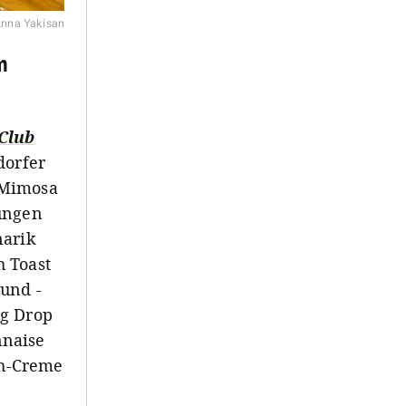
nna Yakisan
m
Club
dorfer
 Mimosa
rungen
narik
h Toast
 und -
gg Drop
nnaise
ah-Creme