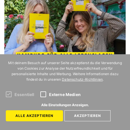
Mit deinem Besuch auf unserer Seite akzeptierst du die Verwendung
von Cookies zur Analyse der Nutzerfreundlichkeit und für
personalisierte Inhalte und Werbung. Weitere Informationen dazu
findest du in unseren
Datenschutz-Richtlinien
.
Essentiell
Externe Medien
Alle Einstellungen Anzeigen.
ALLE AKZEPTIEREN
AKZEPTIEREN