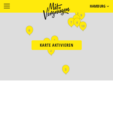
HAMBURG
11
9
8
7
4
10
6
1
5
KARTE AKTIVIEREN
2
3