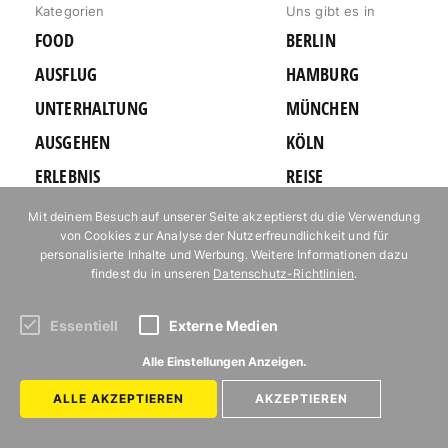
Kategorien
Uns gibt es in
FOOD
BERLIN
AUSFLUG
HAMBURG
UNTERHALTUNG
MÜNCHEN
AUSGEHEN
KÖLN
ERLEBNIS
REISE
MIT KINDERN
Mit deinem Besuch auf unserer Seite akzeptierst du die Verwendung
Autor*innen
von Cookies zur Analyse der Nutzerfreundlichkeit und für
KARTE
personalisierte Inhalte und Werbung. Weitere Informationen dazu
Newsletter
findest du in unseren
Datenschutz-Richtlinien
.
Jobs bei Mit
Vergnügen
Hamburg
Essentiell
Externe Medien
Kontakt
Alle Einstellungen Anzeigen.
Mediakit
Impressum
ALLE AKZEPTIEREN
AKZEPTIEREN
Datenschutz