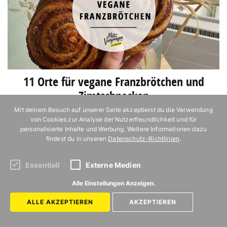
11 Orte für vegane Franzbrötchen und
Zimtschnecken
Mit deinem Besuch auf unserer Seite akzeptierst du die Verwendung
von Cookies zur Analyse der Nutzerfreundlichkeit und für
personalisierte Inhalte und Werbung. Weitere Informationen dazu
findest du in unseren
Datenschutz-Richtlinien
.
Essentiell
Externe Medien
Alle Einstellungen Anzeigen.
ALLE AKZEPTIEREN
AKZEPTIEREN
Die 21 Lieblingscafés der Mit Vergnügen
11 Restaurants am Wasse
Hamburg Redaktion