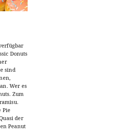
 verfügbar
ssic Donuts
ner
le sind
inen,
an. Wer es
onuts. Zum
iramisu.
 Pie
Quasi der
den Peanut