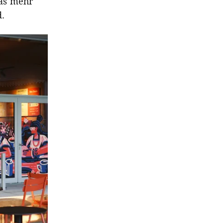
was mehr
d
.