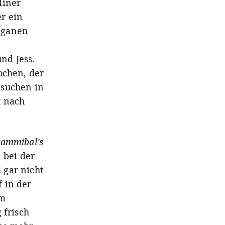
liner
r ein
veganen
nd Jess.
ochen, der
esuchen in
t nach
rammibal
’s
 bei der
 gar nicht
 in der
em
 frisch