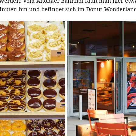
 werden. Vom Altonaer Bahnhof läuft man hier et
inuten hin und befindet sich im
Donut-Wonderlan