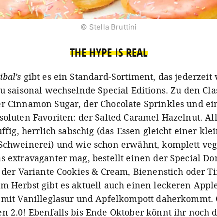
© Stella Bruttini
THE HYPE IS REAL
bal’s
gibt es ein Standard-Sortiment, das jederzeit
zu saisonal wechselnde Special Editions. Zu den Cla
r Cinnamon Sugar, der Chocolate Sprinkles und ei
soluten Favoriten: der Salted Caramel Hazelnut. Al
uffig, herrlich sabschig (das Essen gleicht einer kle
Schweinerei) und wie schon erwähnt, komplett veg
s extravaganter mag, bestellt einen der Special D
n der Variante Cookies & Cream, Bienenstich oder T
m Herbst gibt es aktuell auch einen leckeren Apple
 mit Vanilleglasur und Apfelkompott daherkommt. 
n 2.0! Ebenfalls bis Ende Oktober könnt ihr noch 