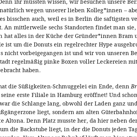
 Denn ihr müssten wissen, wir besuchen unsere Ber
natürlich wegen unserer lieben
Kolleg*innen
– abe
es bisschen auch, weil es in Berlin die saftigsten 
t. An mittlerweile sechs Standorten findet man sie,
 hat alles in der Küche der
Gründer*innen
Bram u
le ist um die Donuts ein regelrechter Hype ausgebr
s nicht vorbeigegangen ist und wir von unseren B
tadt regelmäßig pinke Boxen voller Leckereien mi
ebracht haben.
 hat die Süßigkeiten-Schmuggelei ein Ende, denn
B
 seine erste Filiale in Hamburg eröffnet! Und schon
war die Schlange lang, obwohl der Laden ganz und
ußgängerzone liegt, sondern am alten Güterbahnhof
e Altona. Denn Platz musste her, da hier neben d
um die Backstube liegt, in der die Donuts jeden Tag