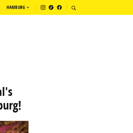
HAMBURG
l's
burg!