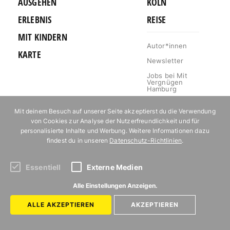
AUSGEHEN
KÖLN
ERLEBNIS
REISE
MIT KINDERN
Autor*innen
KARTE
Newsletter
Jobs bei Mit
Vergnügen
Hamburg
Kontakt
Mit deinem Besuch auf unserer Seite akzeptierst du die Verwendung
Mediakit
von Cookies zur Analyse der Nutzerfreundlichkeit und für
personalisierte Inhalte und Werbung. Weitere Informationen dazu
Impressum
findest du in unseren
Datenschutz-Richtlinien
.
Datenschutz
Willkommen im
Essentiell
Externe Medien
Klub!
Alle Einstellungen Anzeigen.
Abonniere unseren Newsletter!
ALLE AKZEPTIEREN
AKZEPTIEREN