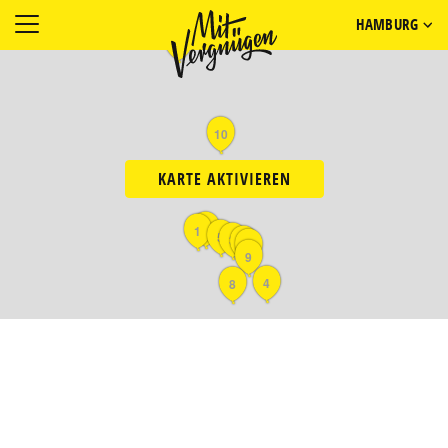
HAMBURG
11
10
KARTE AKTIVIEREN
6
1
5
3
7
2
9
4
8