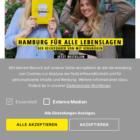
Mit deinem Besuch auf unserer Seite akzeptierst du die Verwendung
von Cookies zur Analyse der Nutzerfreundlichkeit und für
personalisierte Inhalte und Werbung. Weitere Informationen dazu
findest du in unseren
Datenschutz-Richtlinien
.
Essentiell
Externe Medien
Alle Einstellungen Anzeigen.
ALLE AKZEPTIEREN
AKZEPTIEREN
ZURÜCK ZUR STARTSEITE