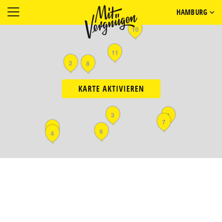
HAMBURG
10
11
2
8
KARTE AKTIVIEREN
3
1
7
5
6
4