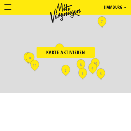
HAMBURG
7
2
KARTE AKTIVIEREN
9
8
10
6
11
4
3
1
5