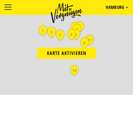
HAMBURG
2
8
4
1
3
9
5
7
11
6
KARTE AKTIVIEREN
10