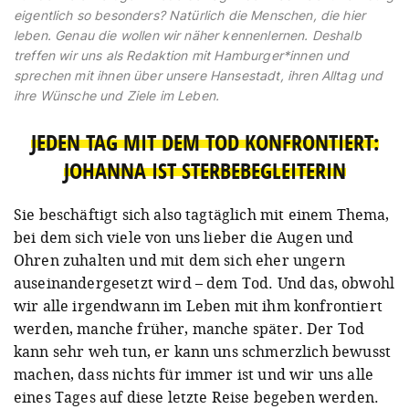
eigentlich so besonders? Natürlich die Menschen, die hier
leben. Genau die wollen wir näher kennenlernen. Deshalb
treffen wir uns als Redaktion mit Hamburger*innen und
sprechen mit ihnen über unsere Hansestadt, ihren Alltag und
ihre Wünsche und Ziele im Leben.
JEDEN TAG MIT DEM TOD KONFRONTIERT:
JOHANNA IST STERBEBEGLEITERIN
Sie beschäftigt sich also tagtäglich mit einem Thema,
bei dem sich viele von uns lieber die Augen und
Ohren zuhalten und mit dem sich eher ungern
auseinandergesetzt wird – dem Tod. Und das, obwohl
wir alle irgendwann im Leben mit ihm konfrontiert
werden, manche früher, manche später. Der Tod
kann sehr weh tun, er kann uns schmerzlich bewusst
machen, dass nichts für immer ist und wir uns alle
eines Tages auf diese letzte Reise begeben werden.