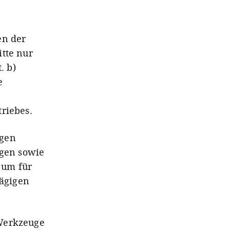
en der
itte nur
. b)
e
riebes.
ngen
ngen sowie
 um für
ägigen
 Werkzeuge