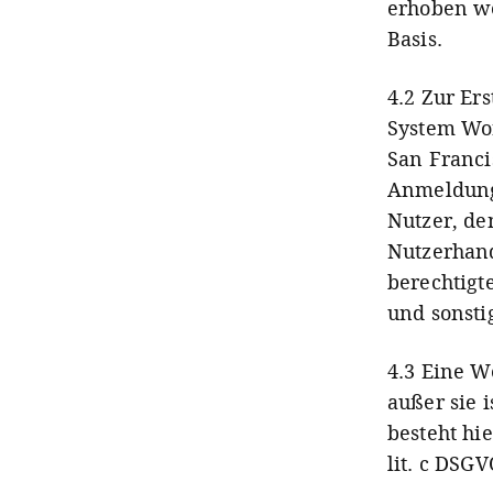
erhoben wer
Basis.
4.2 Zur Er
System Wor
San Franci
Anmeldung
Nutzer, de
Nutzerhand
berechtigt
und sonsti
4.3 Eine We
außer sie 
besteht hie
lit. c DSGV