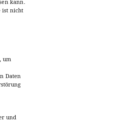
sen kann.
ist nicht
, um
en Daten
rstörung
er und