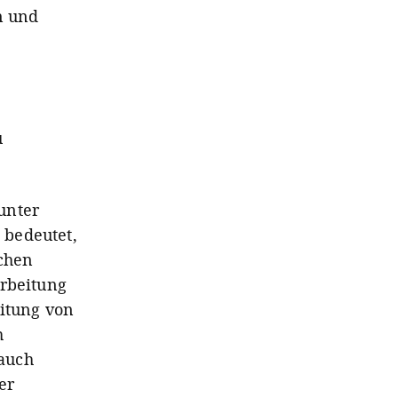
n und
u
unter
 bedeutet,
ichen
arbeitung
eitung von
h
 auch
er