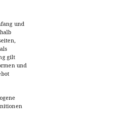
Umfang und
halb
eiten,
als
g gilt
formen und
ebot
zogene
initionen