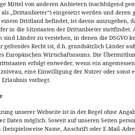
ige Mittel von anderen Anbietern (nachfolgend g
 als „Drittanbieter“) eingesetzt werden und deren
n einem Drittland befindet, ist davon auszugehen, d
er in die Sitzstaaten der Drittanbieter stattfindet. 
en sind Länder zu verstehen, in denen die DSGVO k
r geltendes Recht ist, d.h. grundsätzlich Länder au
es Europäischen Wirtschaftsraums. Die Übermittlu
rittstaaten erfolgt entweder, wenn ein angemesse
zniveau, eine Einwilligung der Nutzer oder sonst 
 Erlaubnis vorliegt.
e
tzung unserer Web­seite ist in der Regel ohne Angab
er Daten mög­lich. Soweit auf unseren Seiten per­son
 (beis­piels­weise Name, Ans­chrift oder E-Mail-Adr