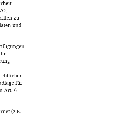
rheit
GVO,
filen zu
daten und
willigungen
die
hrung
echtlichen
ndlage für
n Art. 6
rnet (z.B.