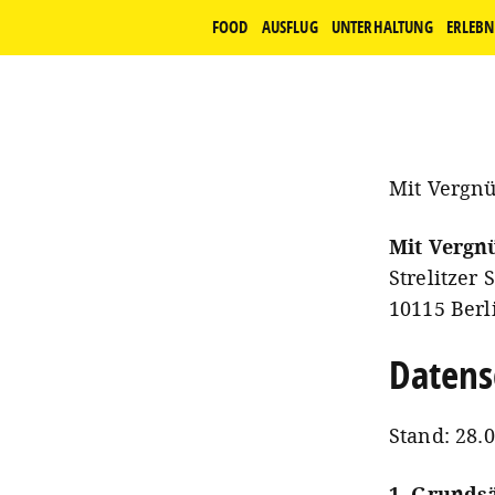
FOOD
AUSFLUG
UNTERHALTUNG
ERLEBN
Mit Vergnü
Mit Verg
Strelitzer 
10115 Berl
Datens
Stand: 28.
1. Grunds