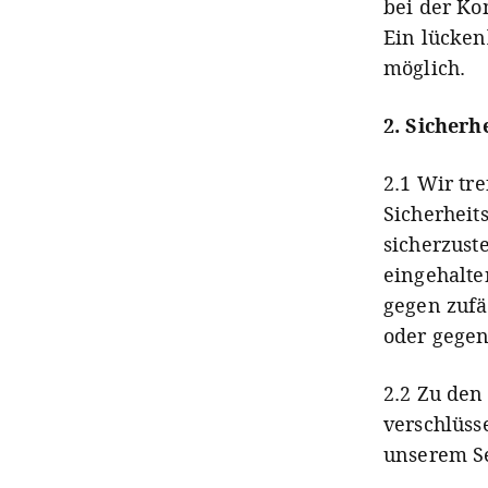
bei der Ko
Ein lücken
möglich.
2. Sicher
2.1 Wir tr
Sicherhei
sicherzust
eingehalte
gegen zufä
oder gegen
2.2 Zu den
verschlüss
unserem S