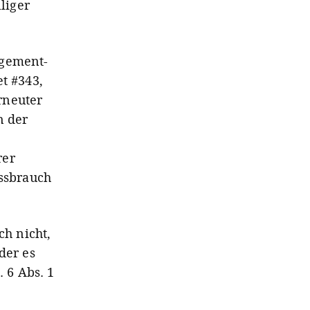
li­ger
agement-
t #343,
rneuter
n der
rer
issbrauch
ch nicht,
der es
. 6 Abs. 1