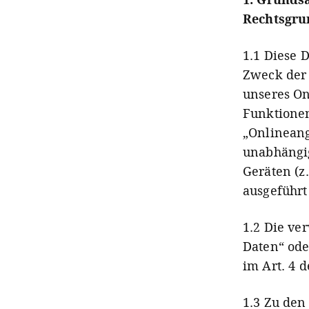
Rechtsgru
1.1 Diese 
Zweck der
unseres O
Funktionen
„Onlineang
unabhängi
Geräten (z
ausgeführt
1.2 Die ve
Daten“ ode
im Art. 4 
1.3 Zu den