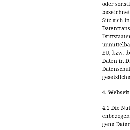
oder sonst
bezeichnet
Sitz sich i
Datentransf
Drittstaat
unmittelba
EU, bzw. d
Daten in D
Datenschut
gesetzliche
4. Webseit
4.1 Die Nu
en­bezo­gen
gene Daten