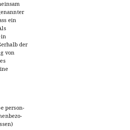
emeinsam
 genannter
ass ein
Als
ein
ßerhalb der
ng von
nes
eine
e per­son­
­en­bezo­
essen)