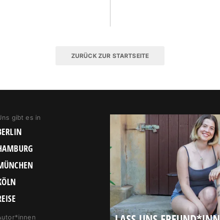
ZURÜCK ZUR STARTSEITE
Uns gibt es in
BERLIN
HAMBURG
MÜNCHEN
KÖLN
REISE
LASS UNS FREUND*IN
Autor*innen