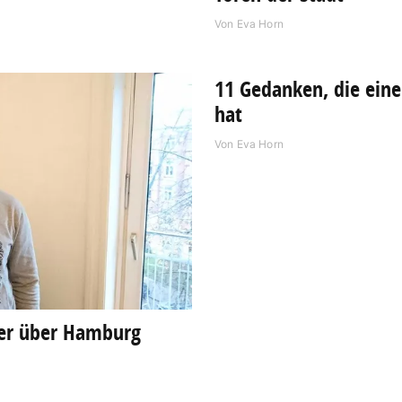
Von
Eva Horn
11 Gedanken, die ein
hat
Von
Eva Horn
rter über Hamburg