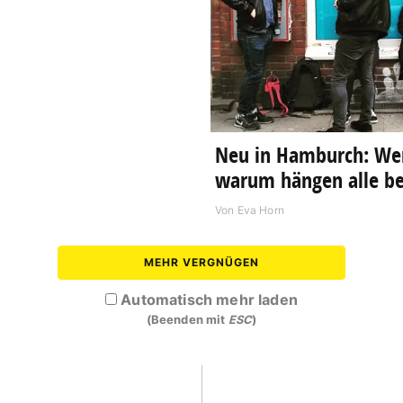
Neu in Hamburch: Wer 
warum hängen alle b
Von
Eva Horn
MEHR VERGNÜGEN
Automatisch mehr laden
(Beenden mit
ESC
)