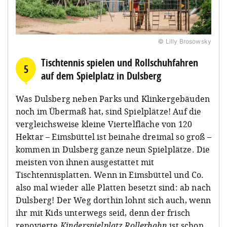
© Lilly Brosowsky
Tischtennis spielen und Rollschuhfahren
5
auf dem Spielplatz in Dulsberg
Was Dulsberg neben Parks und Klinkergebäuden
noch im Übermaß hat, sind Spielplätze! Auf die
vergleichsweise kleine Viertelfläche von 120
Hektar – Eimsbüttel ist beinahe dreimal so groß –
kommen in Dulsberg ganze neun Spielplätze. Die
meisten von ihnen ausgestattet mit
Tischtennisplatten. Wenn in Eimsbüttel und Co.
also mal wieder alle Platten besetzt sind: ab nach
Dulsberg! Der Weg dorthin lohnt sich auch, wenn
ihr mit Kids unterwegs seid, denn der frisch
renovierte
Kinderspielplatz Rollerbahn
ist schon