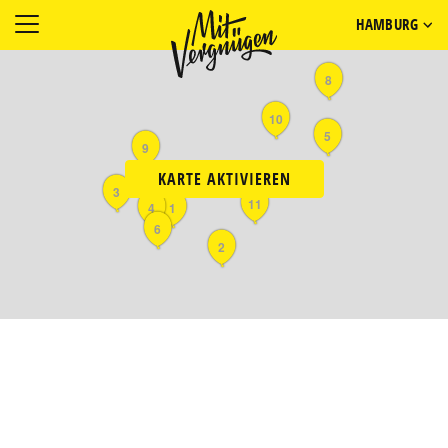
HAMBURG
8
10
5
9
KARTE AKTIVIEREN
3
11
4
1
6
2