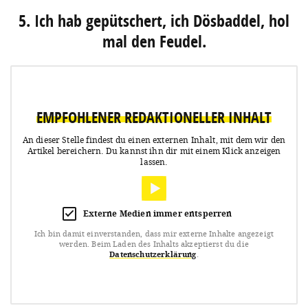
5. Ich hab gepütschert, ich Dösbaddel, hol
mal den Feudel.
EMPFOHLENER REDAKTIONELLER INHALT
An dieser Stelle findest du einen externen Inhalt, mit dem wir den
Artikel bereichern.
Du kannst ihn dir mit einem Klick anzeigen
lassen.
Externe Medien immer entsperren
Ich bin damit einverstanden, dass mir externe Inhalte angezeigt
werden.
Beim Laden des Inhalts akzeptierst du die
Datenschutzerklärung
.