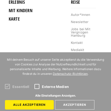
ERLEBNIS
REISE
MIT KINDERN
Autor*innen
KARTE
Newsletter
Jobs bei Mit
Vergnügen
Hamburg
Kontakt
Mediakit
Impressum
Mit deinem Besuch auf unserer Seite akzeptierst du die Verwendung
Datenschutz
von Cookies zur Analyse der Nutzerfreundlichkeit und für
personalisierte Inhalte und Werbung. Weitere Informationen dazu
Willkommen im
findest du in unseren
Datenschutz-Richtlinien
.
Klub!
Essentiell
Externe Medien
Abonniere unseren Newsletter!
Alle Einstellungen Anzeigen.
ALLE AKZEPTIEREN
AKZEPTIEREN