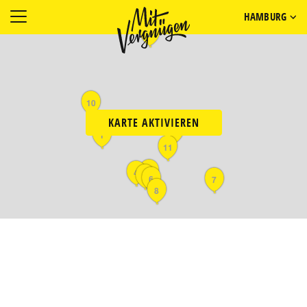
HAMBURG
5
10
KARTE AKTIVIEREN
2
1
11
9
4
3
6
7
8