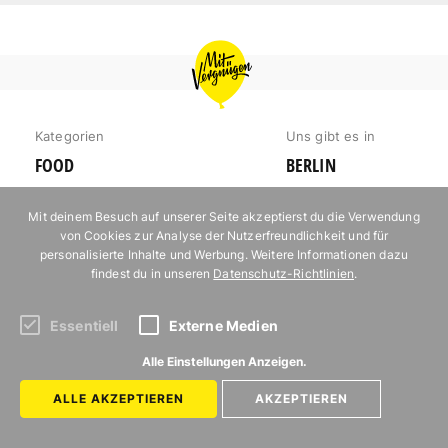
MIT
VERGNÜGEN
HAMBURG
Kategorien
Uns gibt es in
FOOD
BERLIN
AUSFLUG
HAMBURG
Mit deinem Besuch auf unserer Seite akzeptierst du die Verwendung
UNTERHALTUNG
MÜNCHEN
von Cookies zur Analyse der Nutzerfreundlichkeit und für
personalisierte Inhalte und Werbung. Weitere Informationen dazu
AUSGEHEN
KÖLN
findest du in unseren
Datenschutz-Richtlinien
.
ERLEBNIS
REISE
Essentiell
Externe Medien
MIT KINDERN
Autor*innen
Alle Einstellungen Anzeigen.
KARTE
Newsletter
ALLE AKZEPTIEREN
AKZEPTIEREN
Jobs bei Mit
Vergnügen
Hamburg