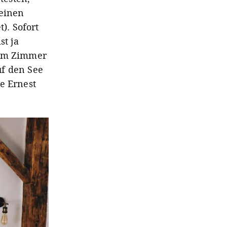
leinen
). Sofort
t ja
dem Zimmer
uf den See
e Ernest