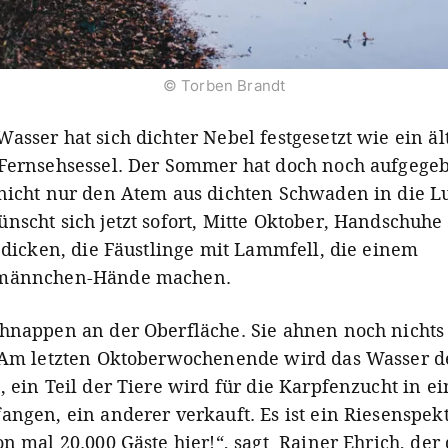
© Torben Brandt
asser hat sich dichter Nebel festgesetzt wie ein äl
Fernsehsessel. Der Sommer hat doch noch aufgege
nicht nur den Atem aus dichten Schwaden in die Lu
nscht sich jetzt sofort, Mitte Oktober, Handschuhe 
g dicken, die Fäustlinge mit Lammfell, die einem
männchen-Hände machen.
hnappen an der Oberfläche. Sie ahnen noch nichts
 Am letzten Oktoberwochenende wird das Wasser d
, ein Teil der Tiere wird für die Karpfenzucht in e
angen, ein anderer verkauft. Es ist ein Riesenspek
on mal 20.000 Gäste hier!“, sagt Rainer Ehrich, der