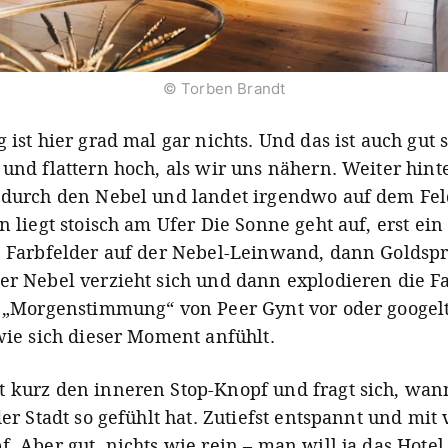
© Torben Brandt
 ist hier grad mal gar nichts. Und das ist auch gut 
 und flattern hoch, als wir uns nähern. Weiter hin
 durch den Nebel und landet irgendwo auf dem Fel
n liegt stoisch am Ufer Die Sonne geht auf, erst ein
e Farbfelder auf der Nebel-Leinwand, dann Goldsp
er Nebel verzieht sich und dann explodieren die F
h „Morgenstimmung“ von Peer Gynt vor oder googelt
 wie sich dieser Moment anfühlt.
 kurz den inneren Stop-Knopf und fragt sich, wan
der Stadt so gefühlt hat. Zutiefst entspannt und mit 
. Aber gut, nichts wie rein – man will ja das Hotel 