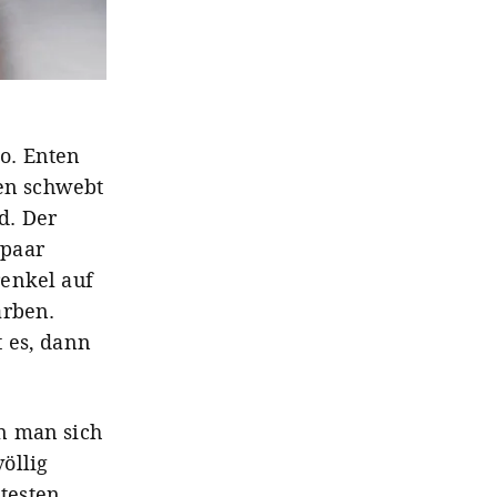
so. Enten
ten schwebt
d. Der
 paar
renkel auf
arben.
 es, dann
n man sich
völlig
testen,