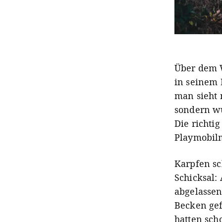
Über dem W
in seinem 
man sieht 
sondern wü
Die richti
Playmobil
Karpfen sc
Schicksal:
abgelassen
Becken gef
hatten sch