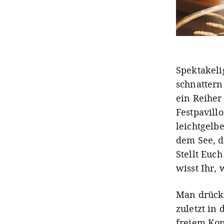
Spektakelig
schnattern
ein Reiher
Festpavillo
leichtgelb
dem See, d
Stellt Euc
wisst Ihr,
Man drückt
zuletzt in 
freiem Kopf