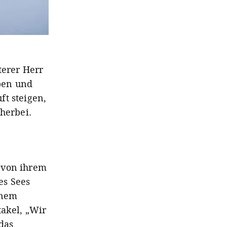
terer Herr
ben und
ft steigen,
herbei.
 von ihrem
es Sees
inem
takel, „Wir
 das