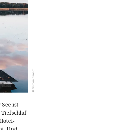
© Torben Brandt
See ist
 Tiefschlaf
Hotel-
ht. Und