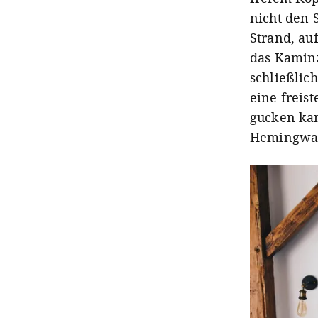
nicht den 
Strand, auf
das Kaminz
schließlic
eine freis
gucken kan
Hemingway