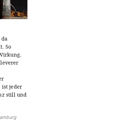
 da
t. So
 Wirkung.
cleverer
er
ist jeder
z still und
 Hamburg