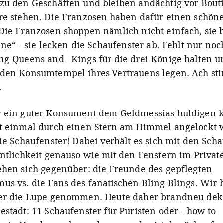
zu den Geschäften und bleiben andächtig vor Bout
re stehen. Die Franzosen haben dafür einen schöne
Die Franzosen shoppen nämlich nicht einfach, sie 
ine“ - sie lecken die Schaufenster ab. Fehlt nur noc
ng-Queens and –Kings für die drei Könige halten u
den Konsumtempel ihres Vertrauens legen. Ach st
.
r ein guter Konsument dem Geldmessias huldigen 
t einmal durch einen Stern am Himmel angelockt 
die Schaufenster! Dabei verhält es sich mit den Sch
entlichkeit genauso wie mit den Fenstern im Privat
ehen sich gegenüber: die Freunde des gepflegten
us vs. die Fans des fanatischen Bling Blings. Wir
er die Lupe genommen. Heute daher brandneu deko
estadt: 11 Schaufenster für Puristen oder - how to