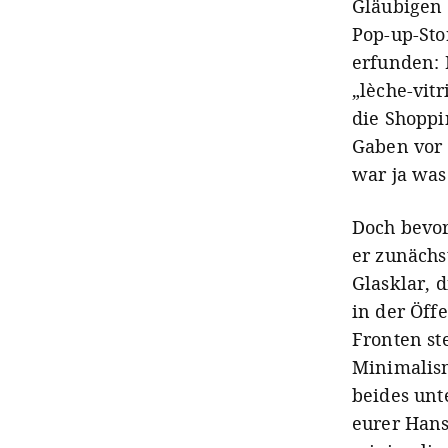
Gläubigen 
Pop-up-Sto
erfunden: 
„lèche-vitr
die Shoppi
Gaben vor 
war ja was
Doch bevo
er zunächs
Glasklar, 
in der Öff
Fronten st
Minimalism
beides unt
eurer Hans