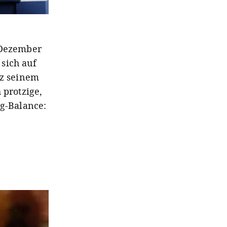
-Dezember
sich auf
nz seinem
 protzige,
ng-Balance: