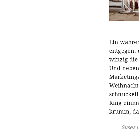
Ein wahrer
entgegen: 
winzig die
Und nebenb
Marketingz
Weihnachts
schnuckeli
Ring einma
krumm, da
Suses 