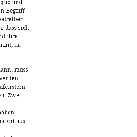
ique und
n Begriff
betreiben
h, dass sich
nd ihre
immt, da
kann, muss
werden.
aufenstern
en. Zwei
 haben
riert aus